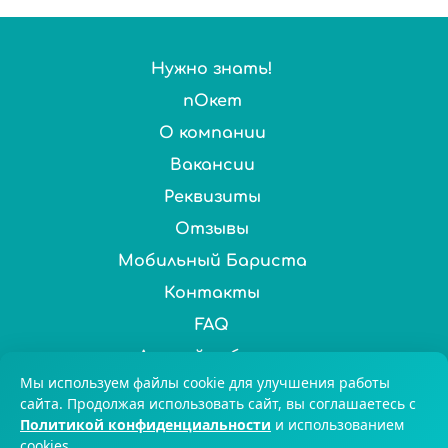
Нужно знать!
пОкет
О компании
Вакансии
Реквизиты
Отзывы
Мобильный Бариста
Контакты
FAQ
Личный кабинет
Мы используем файлы cookie для улучшения работы
Нас выбирают более 100 000 ценителей чая и кофе по
сайта. Продолжая использовать сайт, вы соглашаетесь с
Политикой конфиденциальности
и использованием
всей России. © 2025 Chai&Coffee
cookies.