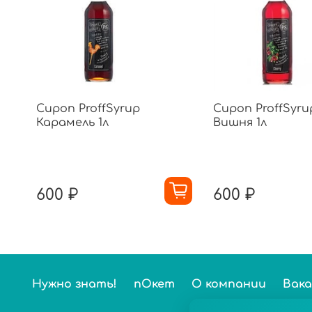
Сироп ProffSyrup
Сироп ProffSyru
Карамель 1л
Вишня 1л
600 ₽
600 ₽
Нужно знать!
пОкет
О компании
Вак