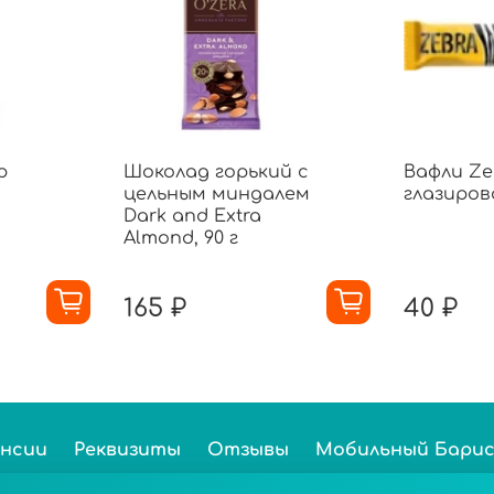
p
Шоколад горький с
Вафли Z
цельным миндалем
глазиров
Dark and Extra
Almond, 90 г
165 ₽
40 ₽
ансии
Реквизиты
Отзывы
Мобильный Бари