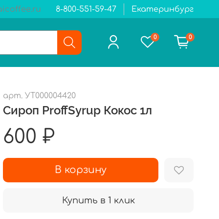
icoffee.ru
8-800-551-59-47
Екатеринбург
0
0
арт.
УТ000004420
Сироп ProffSyrup Кокос 1л
600 ₽
В корзину
Купить в 1 клик