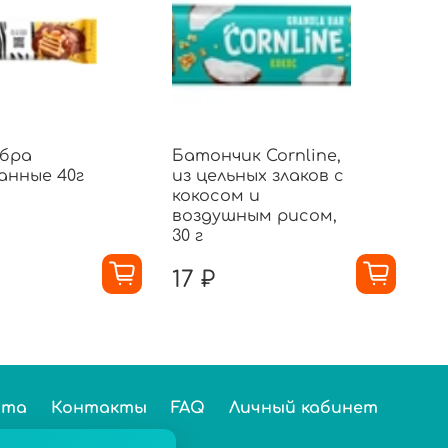
ебра
Батончик Cornline,
Ба
анные 40г
из цельных злаков с
Ch
кокосом и
23
воздушным рисом,
30 г
17 ₽
2
ста
Контакты
FAQ
Личный кабинет