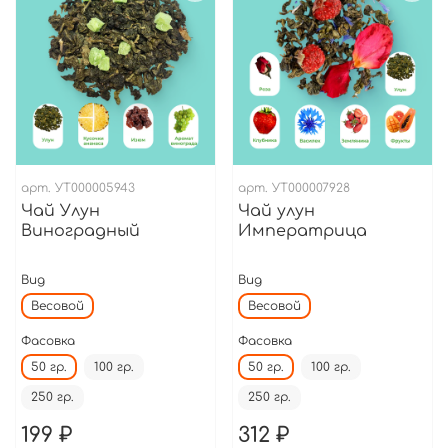
арт.
УТ000005943
арт.
УТ000007928
Чай Улун
Чай улун
Виноградный
Императрица
Вид
Вид
Весовой
Весовой
Фасовка
Фасовка
50 гр.
100 гр.
50 гр.
100 гр.
250 гр.
250 гр.
199 ₽
312 ₽