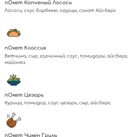
пОкет Копченый Лосось
Лосось, соус барбекю, огурцы, салат Айсберг
пОкет Классик
Ветчина, сыр, горчичный соус, помидоры, айсберг,
майонез.
пОкет Цезарь
Курица, помидор, соус цезарь, сыр, айсберг.
пОкет Чикен Гриль