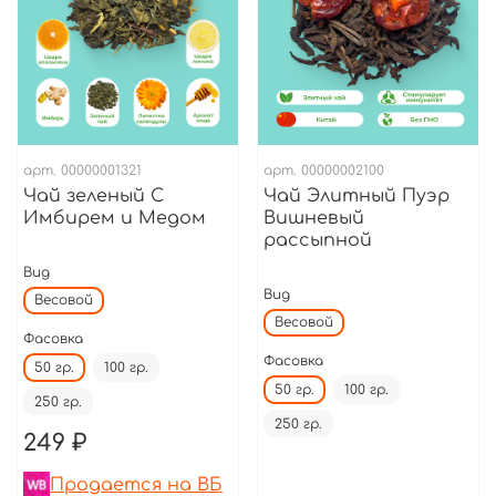
арт.
00000001321
арт.
00000002100
Чай зеленый С
Чай Элитный Пуэр
Имбирем и Медом
Вишневый
рассыпной
Вид
Вид
Весовой
Весовой
Фасовка
Фасовка
50 гр.
100 гр.
50 гр.
100 гр.
250 гр.
250 гр.
249 ₽
Продается на ВБ