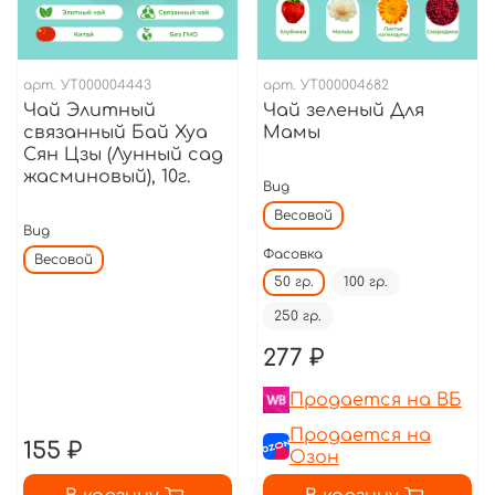
арт.
УТ000004443
арт.
УТ000004682
Чай Элитный
Чай зеленый Для
связанный Бай Хуа
Мамы
Сян Цзы (Лунный сад
жасминовый), 10г.
Вид
Весовой
Вид
Фасовка
Весовой
50 гр.
100 гр.
250 гр.
277 ₽
Продается на ВБ
Продается на
155 ₽
Озон