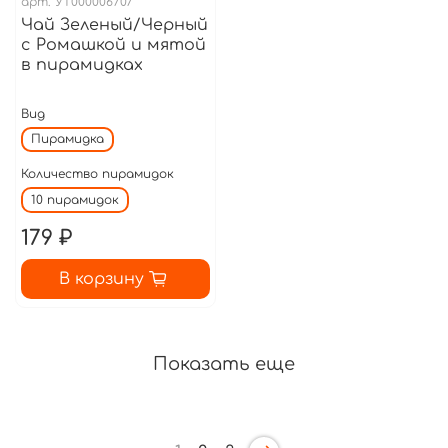
арт.
УТ000006707
Чай Зеленый/Черный
с Ромашкой и мятой
в пирамидках
Вид
Пирамидка
Количество пирамидок
10 пирамидок
179 ₽
В корзину
Показать еще