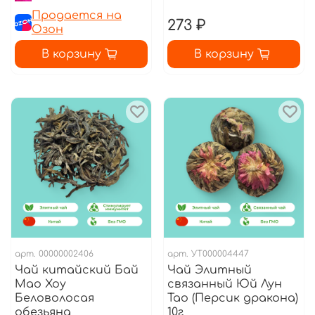
Продается на
273 ₽
Озон
В корзину
В корзину
арт.
00000002406
арт.
УТ000004447
Чай китайский Бай
Чай Элитный
Мао Хоу
связанный Юй Лун
Беловолосая
Тао (Персик дракона)
обезьяна
10г