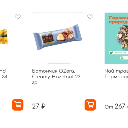
nd
Батончик OZera.
Чай тра
 34
Creamy-Hazelnut 23
Гармони
гр
27 ₽
267
От