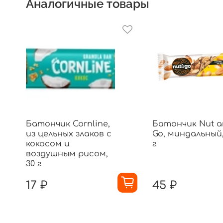
Аналогичные товары
Батончик Cornline,
Батончик Nut a
из цельных злаков с
Go, миндальный,
кокосом и
г
воздушным рисом,
30 г
17 ₽
45 ₽