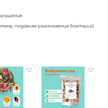
бращение.
стему, подавляя размножение бактерий