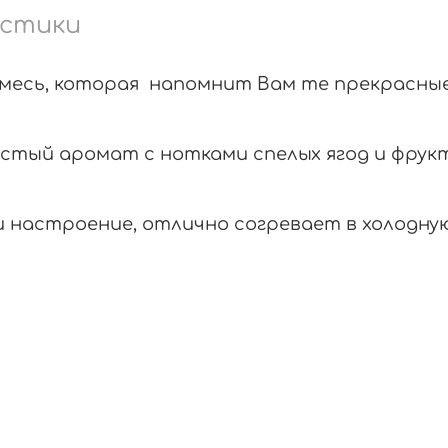
стики
 смесь, которая напомнит Вам те прекрасны
тый аромат с нотками спелых ягод и фрук
 настроение, отлично согревает в холодную