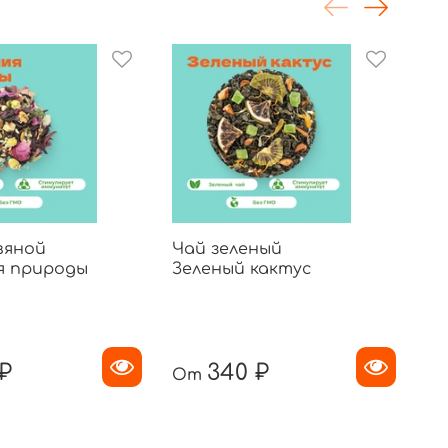
вяной
Чай зеленый
Ча
я природы
Зеленый кактус
Г
 ₽
340 ₽
От
О