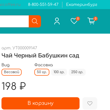
icoffee.ru
8-800-551-59-47
Екатеринбург
0
0
арт.
УТ000009147
Чай Черный Бабушкин сад
Вид
Фасовка
Весовой
50 гр.
100 гр.
250 гр.
198 ₽
В корзину