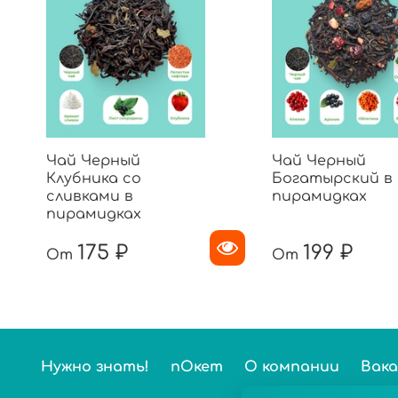
Чай Черный
Чай Черный
Клубника со
Богатырский в
сливками в
пирамидках
пирамидках
175 ₽
199 ₽
От
От
Нужно знать!
пОкет
О компании
Вак