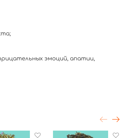
кта;
трицательных эмоций, апатии,