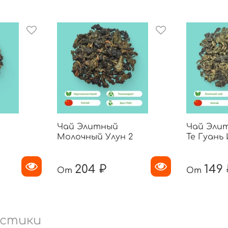
Чай Элитный
Чай Эли
Молочный Улун 2
Те Гуань 
204 ₽
149 
От
От
стики