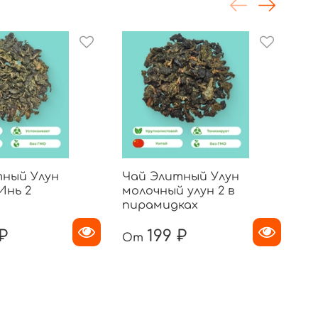
тный Улун
Чай Элитный Улун
Ча
Инь 2
молочный улун 2 в
Ви
пирамидках
пи
₽
199 ₽
От
О