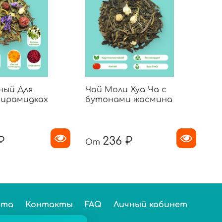
ный Для
Чай Моли Хуа Ча с
Ча
пирамидках
бутонами жасмина
зе
₽
236 ₽
От
О
ста
Контакты
FAQ
Личный кабинет