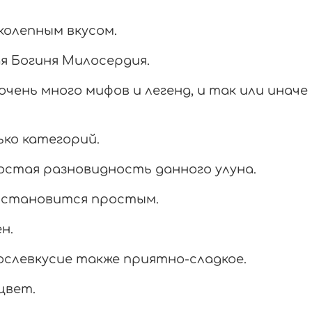
иколепным вкусом.
я Богиня Милосердия.
чень много мифов и легенд, и так или иначе
ько категорий.
остая разновидность данного улуна.
е становится простым.
ен.
ослевкусие также приятно-сладкое.
цвет.