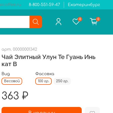
icoffee.ru
8-800-551-59-47
Екатеринбург
0
0
арт.
00000001342
Чай Элитный Улун Те Гуань Инь
кат B
Вид
Фасовка
Весовой
100 гр.
250 гр.
363 ₽