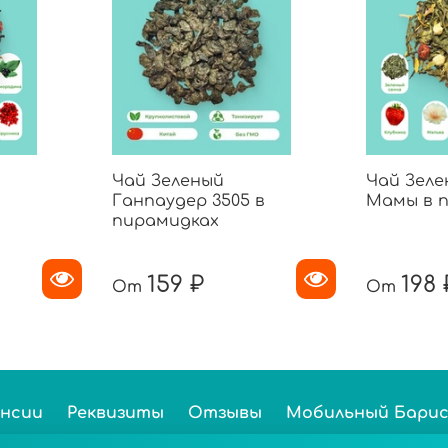
Чай Зеленый
Чай Зеле
Ганпаудер 3505 в
Мамы в 
пирамидках
159 ₽
198 
От
От
ансии
Реквизиты
Отзывы
Мобильный Бари