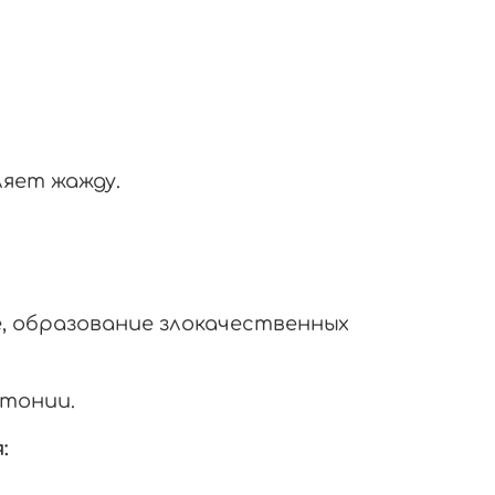
ляет жажду.
 образование злокачественных
ртонии.
: