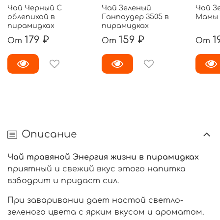
Чай Черный С
Чай Зеленый
Чай З
облепихой в
Ганпаудер 3505 в
Мамы 
пирамидках
пирамидках
179 ₽
159 ₽
1
От
От
От
Описание
Чай травяной Энергия жизни в пирамидках
приятный и свежий вкус этого напитка
взбодрит и придаст сил.
При заваривании дает настой светло-
зеленого цвета с ярким вкусом и ароматом.