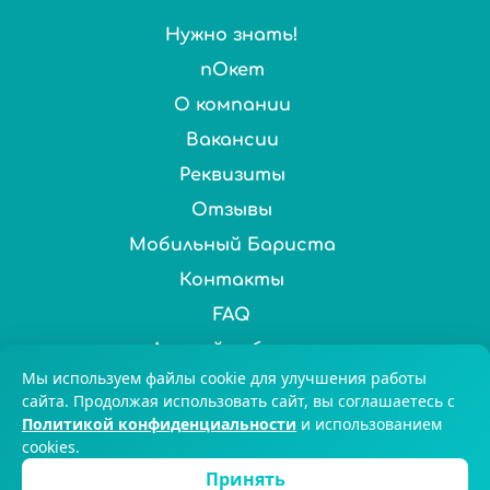
Нужно знать!
пОкет
О компании
Вакансии
Реквизиты
Отзывы
Мобильный Бариста
Контакты
FAQ
Личный кабинет
Мы используем файлы cookie для улучшения работы
Нас выбирают более 100 000 ценителей чая и кофе по
сайта. Продолжая использовать сайт, вы соглашаетесь с
Политикой конфиденциальности
и использованием
всей России. © 2025 Chai&Coffee
cookies.
8-800-551-59-47
Екатеринбург
Принять