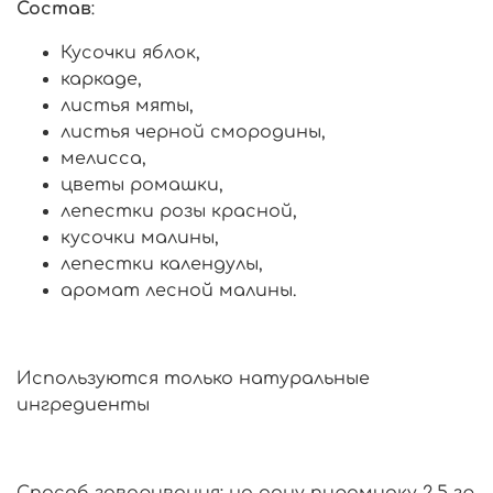
Состав
:
Кусочки яблок,
каркаде,
листья мяты,
листья черной смородины,
мелисса,
цветы ромашки,
лепестки розы красной,
кусочки малины,
лепестки календулы,
аромат лесной малины.
Используются только натуральные
ингредиенты
Способ заваривания: на одну пирамидку 2,5 гр