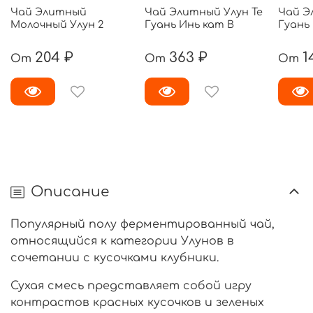
Чай Элитный
Чай Элитный Улун Те
Чай Э
Молочный Улун 2
Гуань Инь кат B
Гуань 
204 ₽
363 ₽
1
От
От
От
Описание
Популярный полу ферментированный чай,
относящийся к категории Улунов в
сочетании с кусочками клубники.
Сухая смесь представляет собой игру
контрастов красных кусочков и зеленых