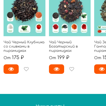
Чай Черный Клубника
Чай Черный
Чай З
со сливками в
Богатырский в
Ганпа
пирамидках
пирамидках
пирам
175 ₽
199 ₽
1
От
От
От