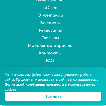
Нужно знать!
пОкет
О компании
Вакансии
Реквизиты
Отзывы
Мобильный Бариста
Контакты
FAQ
Личный кабинет
Мы используем файлы cookie для улучшения работы
Нас выбирают более 100 000 ценителей чая и кофе по
сайта. Продолжая использовать сайт, вы соглашаетесь с
Политикой конфиденциальности
и использованием
всей России. © 2025 Chai&Coffee
cookies.
8-800-551-59-47
Екатеринбург
Принять