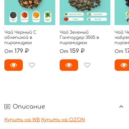
Чай Черный С
Чай Зеленый
Чай Ч
облепихой в
Ганпаудер 3505 в
чабре
пирамидках
пирамидках
пирам
179 ₽
159 ₽
1
От
От
От
Описание
Купить на WB
Купить на OZON