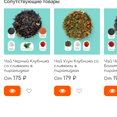
Сопутствующие товары
Чай Черный Клубника
Чай Улун Клубника со
Чай Ч
со сливками в
сливками в
Богат
пирамидках
пирамидках
пирам
175 ₽
179 ₽
1
От
От
От