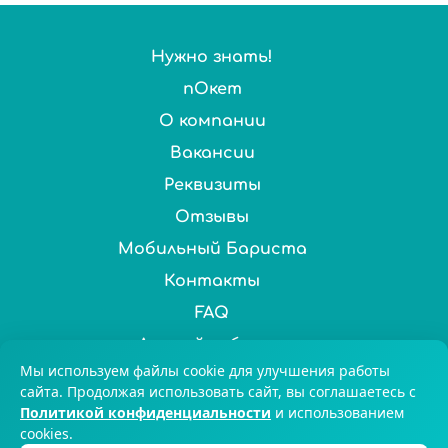
Нужно знать!
пОкет
О компании
Вакансии
Реквизиты
Отзывы
Мобильный Бариста
Контакты
FAQ
Личный кабинет
Мы используем файлы cookie для улучшения работы
Нас выбирают более 100 000 ценителей чая и кофе по
сайта. Продолжая использовать сайт, вы соглашаетесь с
Политикой конфиденциальности
и использованием
всей России. © 2025 Chai&Coffee
cookies.