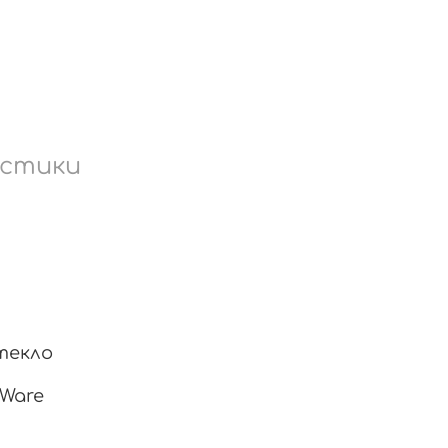
стики
текло
 Ware