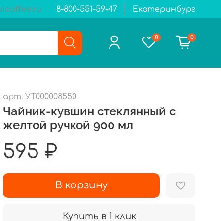
icoffee.ru
8-800-551-59-47
Екатеринбург
0
0
арт.
УТ000008550
Чайник-кувшин стеклянный с
желтой ручкой 900 мл
595 ₽
В корзину
Купить в 1 клик