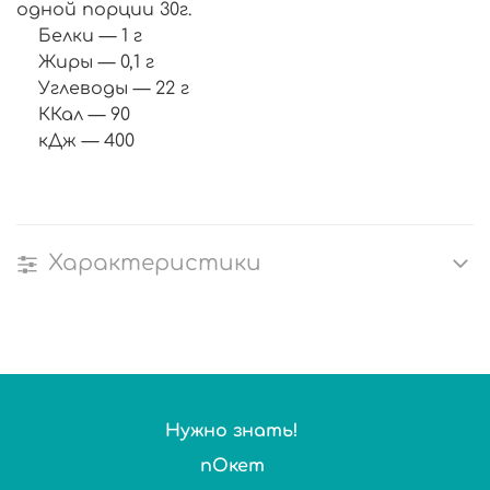
одной порции 30г.
Белки — 1 г
Жиры — 0,1 г
Углеводы — 22 г
ККал — 90
кДж — 400
Характеристики
Нужно знать!
пОкет