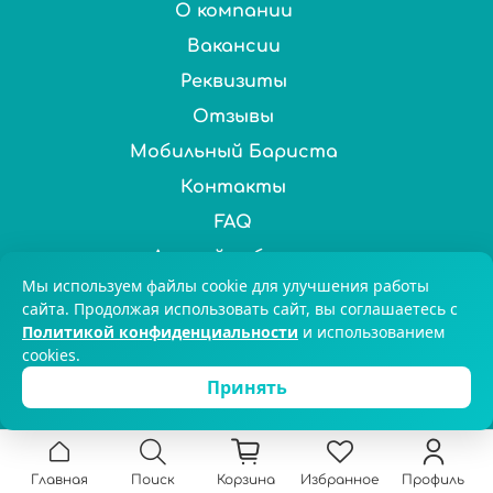
О компании
Вакансии
Реквизиты
Отзывы
Мобильный Бариста
Контакты
FAQ
Личный кабинет
Мы используем файлы cookie для улучшения работы
Нас выбирают более 100 000 ценителей чая и кофе по
сайта. Продолжая использовать сайт, вы соглашаетесь с
Политикой конфиденциальности
и использованием
всей России. © 2025 Chai&Coffee
cookies.
8-800-551-59-47
Екатеринбург
Принять
Главная
Поиск
Корзина
Избранное
Профиль