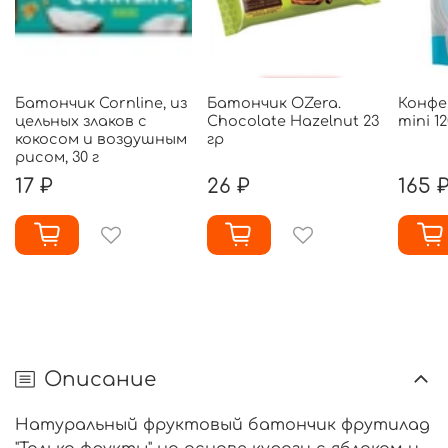
Батончик Cornline, из
Батончик OZera.
Конфе
цельных злаков с
Chocolate Hazelnut 23
mini 12
кокосом и воздушным
гр
рисом, 30 г
17 ₽
26 ₽
165 
Описание
Натуральный фруктовый батончик фрутилад