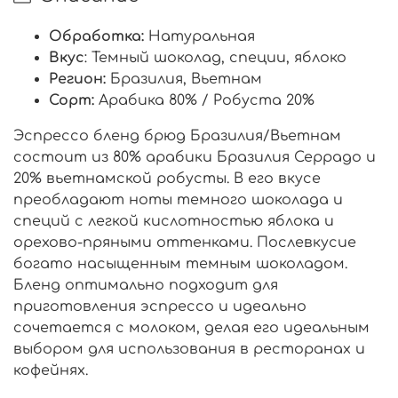
Обработка:
Натуральная
Вкус
:
Темный шоколад, специи, яблоко
Регион:
Бразилия, Вьетнам
Сорт:
Арабика 80% / Робуста 20%
Эспрессо бленд брюд Бразилия/Вьетнам
состоит из 80% арабики
Бразилия Серрадо
и
20% вьетнамской
робусты.
В его вкусе
преобладают ноты темного шоколада и
специй с легкой кислотностью яблока и
орехово-пряными оттенками. Послевкусие
богато насыщенным темным шоколадом.
Бленд оптимально подходит для
приготовления эспрессо и идеально
сочетается с молоком, делая его идеальным
выбором для использования в ресторанах и
кофейнях.