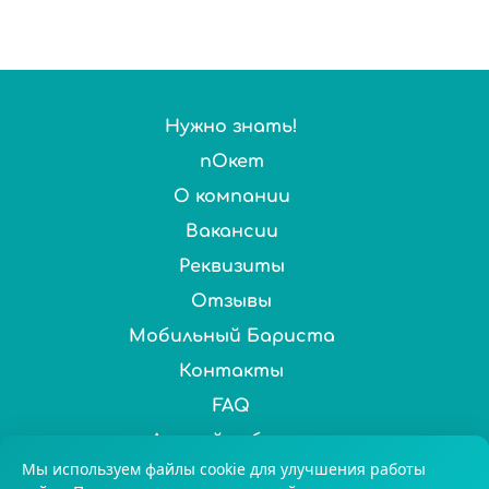
Нужно знать!
пОкет
О компании
Вакансии
Реквизиты
Отзывы
Мобильный Бариста
Контакты
FAQ
Личный кабинет
Мы используем файлы cookie для улучшения работы
Нас выбирают более 100 000 ценителей чая и кофе по