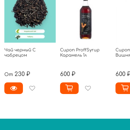
Чай черный С
Сироп ProffSyrup
Сироп
чабрецом
Карамель 1л
Вишня
230 ₽
600 ₽
600 
От