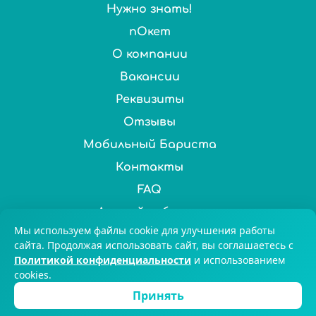
Нужно знать!
пОкет
О компании
Вакансии
Реквизиты
Отзывы
Мобильный Бариста
Контакты
FAQ
Личный кабинет
Мы используем файлы cookie для улучшения работы
Нас выбирают более 100 000 ценителей чая и кофе по
сайта. Продолжая использовать сайт, вы соглашаетесь с
Политикой конфиденциальности
и использованием
всей России. © 2025 Chai&Coffee
cookies.
8-800-551-59-47
Екатеринбург
Принять