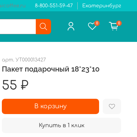
icoffee.ru
8-800-551-59-47
Екатеринбург
0
0
арт.
УТ000013427
Пакет подарочный 18*23*10
55 ₽
В корзину
Купить в 1 клик