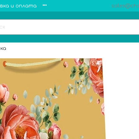
вка и оплата
sales@cha
ка