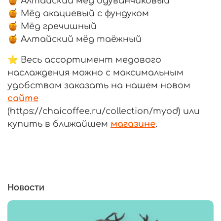
🍯 Алтайский мёд одуванчиковый
🍯 Мёд акациевый с фундуком
🍯 Мёд гречишный
🍯 Алтайский мёд таёжный
⭐️ Весь ассортимент медового
наслаждения можно с максимальным
удобством заказать на нашем новом
сайте
(https://chaicoffee.ru/collection/myod) или
купить в ближайшем
магазине
.
Новости