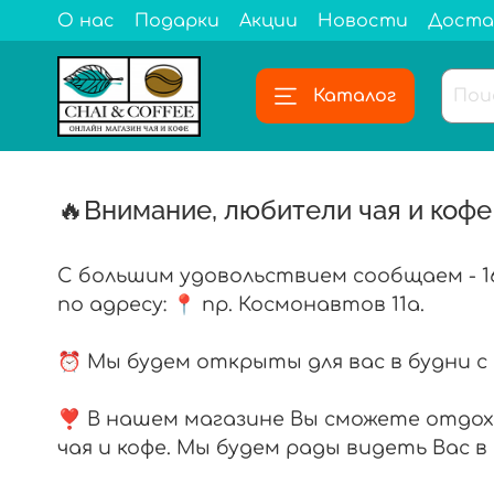
О нас
Подарки
Акции
Новости
Доста
Каталог
🔥Внимание, любители чая и кофе
С большим удовольствием сообщаем - 1
по адресу:
📍 пр. Космонавтов 11а.
⏰ Мы будем открыты для вас в будни с 8:00
❣️ В нашем магазине Вы сможете отдох
чая и кофе. Мы будем рады видеть Вас 