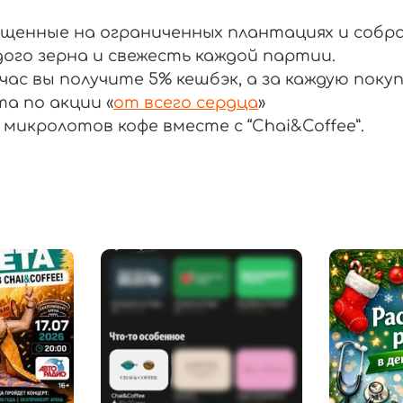
ащенные на ограниченных плантациях и собра
ого зерна и свежесть каждой партии.
ас вы получите 5% кешбэк, а за каждую покуп
а по акции «
от всего сердца
»
икролотов кофе вместе с “Chai&Coffee”.