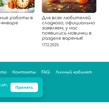
ние работы в
Для всех любителей
К
-январе
сладкого, официально
«
заявляем, у нас
н
появились новинки в
C
разделе варенья!
10.
17.12.2025
ста
Контакты
FAQ
Личный кабинет
025 Chai&Coffee
сайт,
Принять