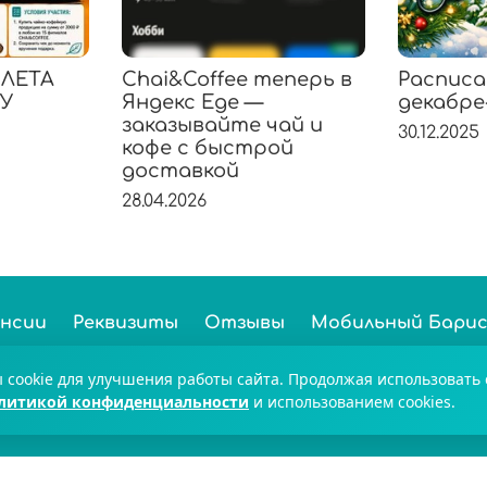
ИЛЕТА
Chai&Coffee теперь в
Расписа
КУ
Яндекс Еде —
декабре
заказывайте чай и
30.12.2025
кофе с быстрой
доставкой
28.04.2026
ансии
Реквизиты
Отзывы
Мобильный Бари
олее 100 000 ценителей чая и кофе по всей России. © 2
cookie для улучшения работы сайта. Продолжая использовать 
литикой конфиденциальности
и использованием cookies.
8-800-551-59-47
Екатеринбург