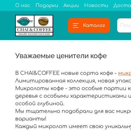
О нас
Подарки
Акции
Новости
Доста
Каталог
Уважаемые ценители кофе
В CHAI&COFFEE новые сорта кофе -
мик
Лимитированная коллекция, новая упак
Микролоты кофе - это особые партии к
деревья с особыми характеристиками 
особой глубиной.
Мы тщательно подобрали для вас микр
варианты!
Каждый микролот имеет свою уникальну