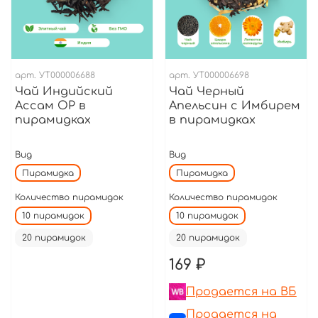
арт.
УТ000006688
арт.
УТ000006698
Чай Индийский
Чай Черный
Ассам ОР в
Апельсин с Имбирем
пирамидках
в пирамидках
Вид
Вид
Пирамидка
Пирамидка
Количество пирамидок
Количество пирамидок
10 пирамидок
10 пирамидок
20 пирамидок
20 пирамидок
169 ₽
Продается на ВБ
Продается на