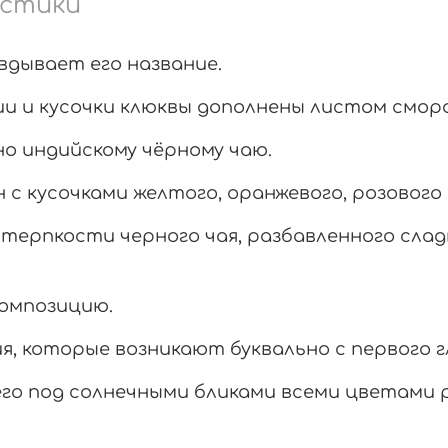
стики
авдывает его название.
нии и кусочки клюквы дополнены листом смор
о индийскому чёрному чаю.
 с кусочками желтого, оранжевого, розового 
терпкости черного чая, разбавленного слад
омпозицию.
я, которые возникают буквально с первого 
о под солнечными бликами всеми цветами р