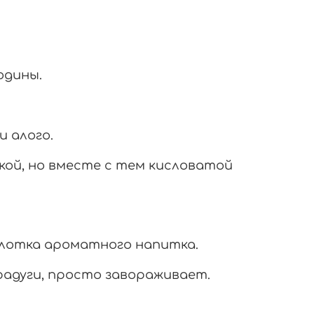
одины.
и алого.
кой, но вместе с тем кисловатой
глотка ароматного напитка.
адуги, просто завораживает.