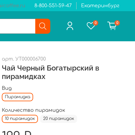
icoffee.ru
8-800-551-59-47
Екатеринбург
0
0
арт.
УТ000006700
Чай Черный Богатырский в
пирамидках
Вид
Пирамидка
Количество пирамидок
10 пирамидок
20 пирамидок