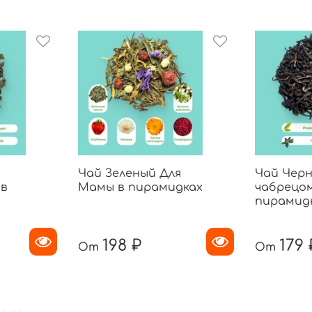
Чай Зеленый Для
Чай Черн
 в
Мамы в пирамидках
чабрецом
пирамид
198 ₽
179 
От
От