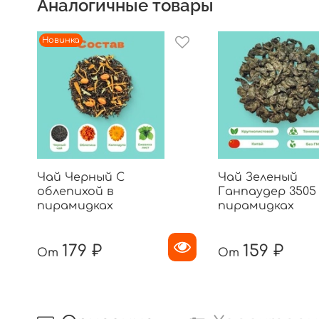
Аналогичные товары
Новинка
Чай Черный С
Чай Зеленый
облепихой в
Ганпаудер 3505
пирамидках
пирамидках
179 ₽
159 ₽
От
От