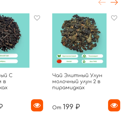
ый С
Чай Элитный Улун
Ча
 в
молочный улун 2 в
Ца
ках
пирамидках
пи
₽
199 ₽
От
О