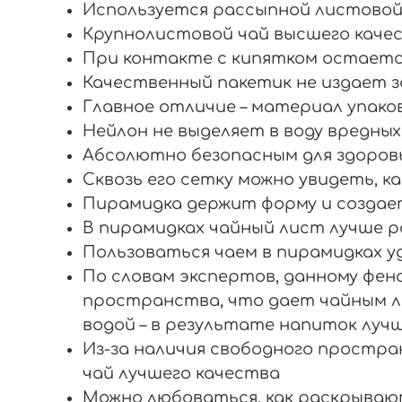
Используется рассыпной листовой
Крупнолистовой чай высшего качес
При контакте с кипятком остает
Качественный пакетик не издает з
Главное отличие – материал упаков
Нейлон не выделяет в воду вредны
Абсолютно безопасным для здоровь
Сквозь его сетку можно увидеть, ка
Пирамидка держит форму и создае
В пирамидках чайный лист лучше р
Пользоваться чаем в пирамидках у
По словам экспертов, данному фено
пространства, что дает чайным л
водой – в результате напиток лучш
Из-за наличия свободного простр
чай лучшего качества
Можно любоваться, как раскрываю