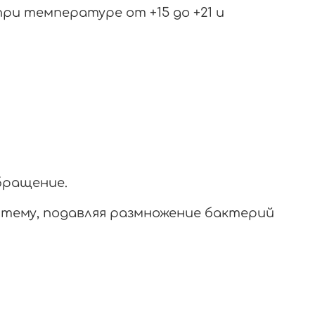
ри температуре от +15 до +21 и
бращение.
стему, подавляя размножение бактерий