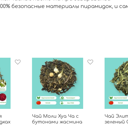
100% безопасные материалы пирамидок, и сам
я
Чай Моли Хуа Ча с
Чай Эли
дках
бутонами жасмина
зеленый 