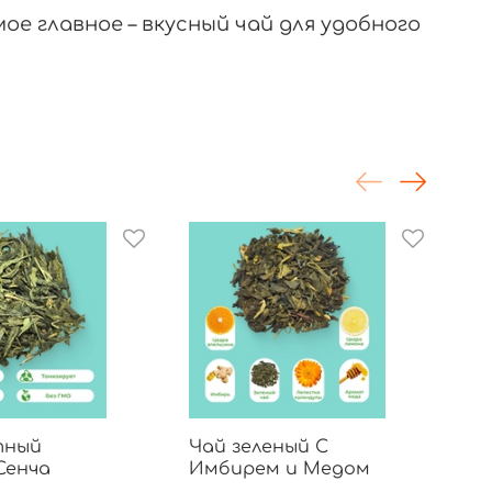
ое главное – вкусный чай для удобного
тный
Чай зеленый С
Ча
Сенча
Имбирем и Медом
Ан