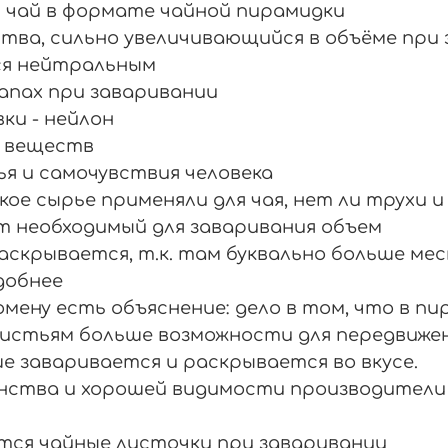
 чай в формате чайной пирамидки
тва, сильно увеличивающийся в объёме при
ся нейтральным
апах при заваривании
ки - нейлон
х веществ
я и самочувствия человека
кое сырье применяли для чая, нет ли трухи и
т необходимый для заваривания объем
аскрывается, т.к. там буквально больше ме
добнее
мену есть объяснение: дело в том, что в пи
истьям больше возможности для передвижен
е заваривается и раскрывается во вкусе.
анства и хорошей видимости производител
тся чайные листочки при заваривании