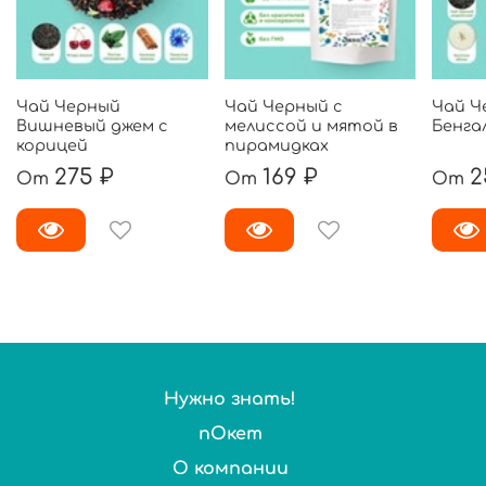
Чай Черный
Чай Черный с
Чай Ч
Вишневый джем с
мелиссой и мятой в
Бенга
корицей
пирамидках
275 ₽
169 ₽
2
От
От
От
Нужно знать!
пОкет
О компании