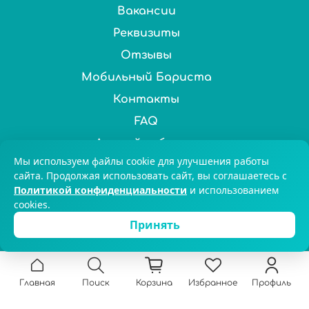
Вакансии
Реквизиты
Отзывы
Мобильный Бариста
Контакты
FAQ
Личный кабинет
Мы используем файлы cookie для улучшения работы
Нас выбирают более 100 000 ценителей чая и кофе по
сайта. Продолжая использовать сайт, вы соглашаетесь с
Политикой конфиденциальности
и использованием
всей России. © 2025 Chai&Coffee
cookies.
8-800-551-59-47
Екатеринбург
Принять
Главная
Поиск
Корзина
Избранное
Профиль