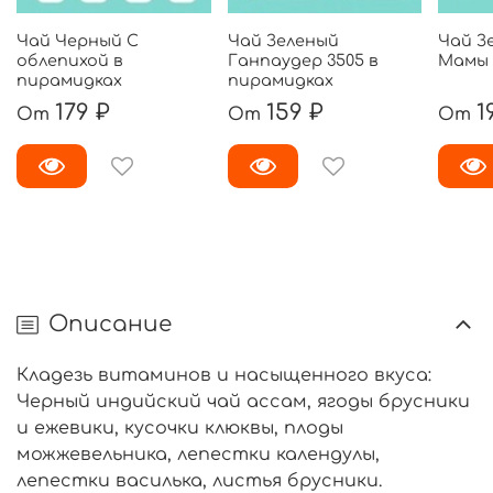
Чай Черный С
Чай Зеленый
Чай З
облепихой в
Ганпаудер 3505 в
Мамы 
пирамидках
пирамидках
179 ₽
159 ₽
1
От
От
От
Описание
Кладезь витаминов и насыщенного вкуса:
Черный индийский чай ассам, ягоды брусники
и ежевики, кусочки клюквы, плоды
можжевельника, лепестки календулы,
лепестки василька, листья брусники.