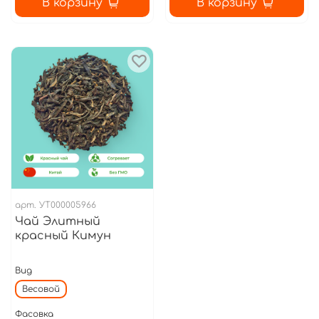
В корзину
В корзину
арт.
УТ000005966
Чай Элитный
красный Кимун
Вид
Весовой
Фасовка