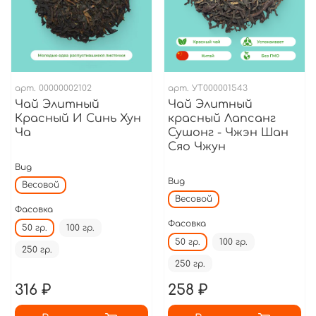
арт.
00000002102
арт.
УТ000001543
Чай Элитный
Чай Элитный
Красный И Синь Хун
красный Лапсанг
Ча
Сушонг - Чжэн Шан
Сяо Чжун
Вид
Вид
Весовой
Весовой
Фасовка
Фасовка
50 гр.
100 гр.
50 гр.
100 гр.
250 гр.
250 гр.
316 ₽
258 ₽